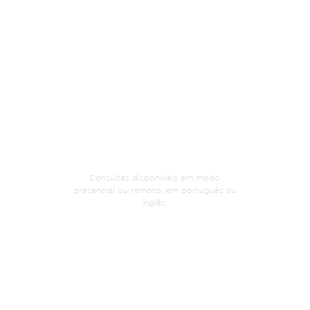
Rua Félix da Cunha, 737 sala 302
90570-001 Porto Alegre, RS, Brasil
Consultas disponíveis em modo
presencial ou remoto; em português ou
inglês.