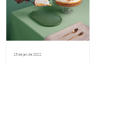
25 de jan. de 2022
Aumente a
comunidade do seu
blog
Com Wix Blog, você compartilha sua voz
com o mundo e também cria uma
comunidade online. O Wix Blog possui
uma área de membros na qual os...